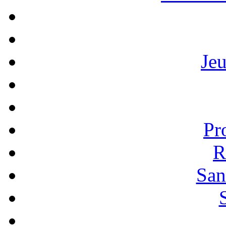
Je
Pr
R
San