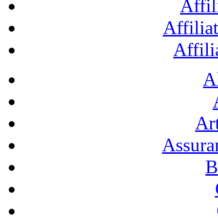
Affil
Affilia
Affil
A
Art
Assura
B