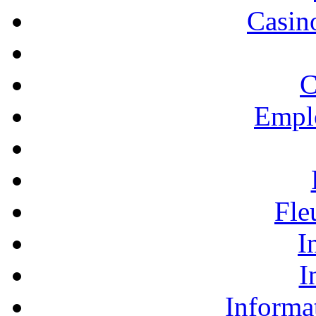
Casino
C
Empl
Fle
I
I
Informa