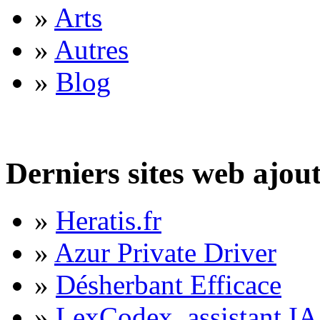
»
Arts
»
Autres
»
Blog
Derniers sites web ajou
»
Heratis.fr
»
Azur Private Driver
»
Désherbant Efficace
»
LexCodex, assistant IA 