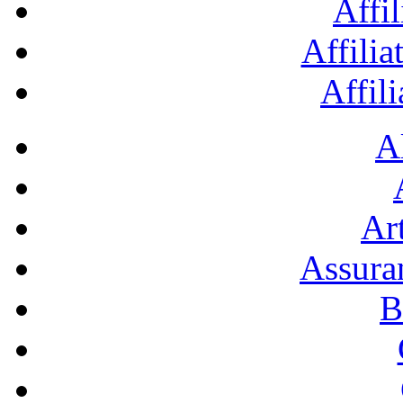
Affil
Affilia
Affil
A
Art
Assura
B