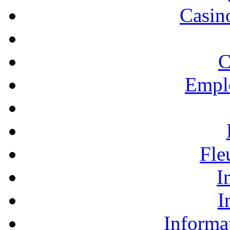
Casino
C
Empl
Fle
I
I
Informa