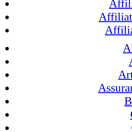
Affil
Affilia
Affil
A
Art
Assura
B