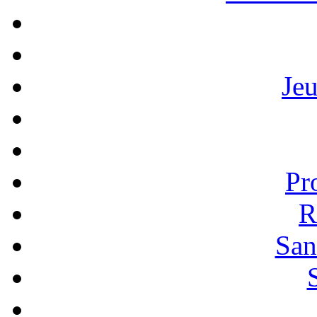
Je
Pr
R
San