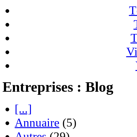
T
T
Vi
Entreprises : Blog
[...]
Annuaire
(5)
Autres
(29)