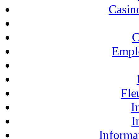
Casino
C
Empl
Fle
I
I
Informa