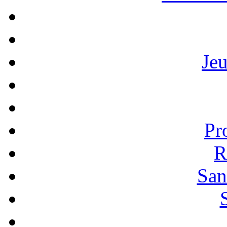
Je
Pr
R
San