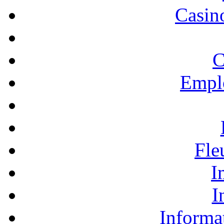
Casino
C
Empl
Fle
I
I
Informa