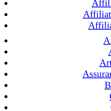
Affil
Affilia
Affil
A
Art
Assura
B