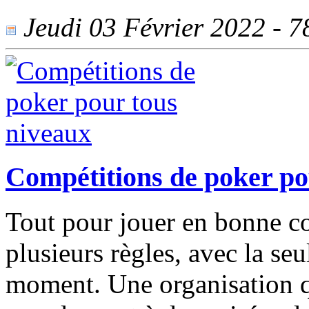
Jeudi 03 Février 2022 - 78
Compétitions de poker po
Tout pour jouer en bonne c
plusieurs règles, avec la se
moment. Une organisation qu