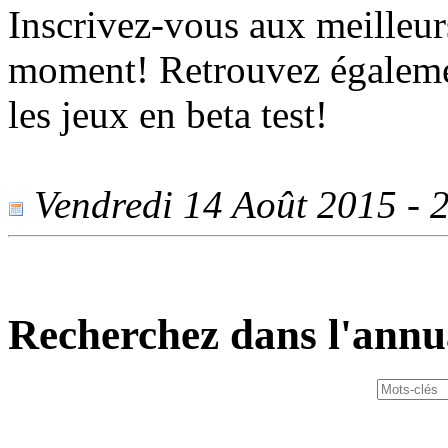
Inscrivez-vous aux meilleu
moment! Retrouvez égalemen
les jeux en beta test!
Vendredi 14 Août 2015 - 2
Recherchez dans l'annu