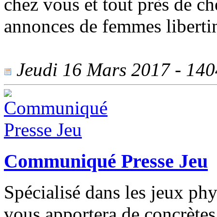
chez vous et tout près de c
annonces de femmes libertin
Jeudi 16 Mars 2017 - 1404
Communiqué Presse Jeu
Spécialisé dans les jeux p
vous apportera de concrètes