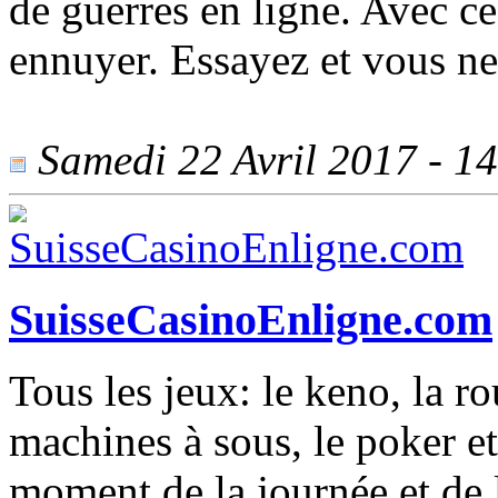
de guerres en ligne. Avec ce
ennuyer. Essayez et vous ne
Samedi 22 Avril 2017 - 14
SuisseCasinoEnligne.com
Tous les jeux: le keno, la ro
machines à sous, le poker et
moment de la journée et de l