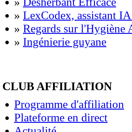
»
Désherbant Efficace
»
LexCodex, assistant IA 
»
Regards sur l'Hygiène A
»
Ingénierie guyane
CLUB AFFILIATION
Programme d'affiliation
Plateforme en direct
Actualité