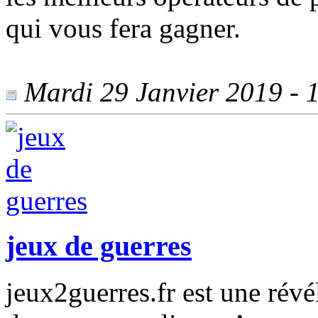
qui vous fera gagner.
Mardi 29 Janvier 2019 - 1
jeux de guerres
jeux2guerres.fr est une révé