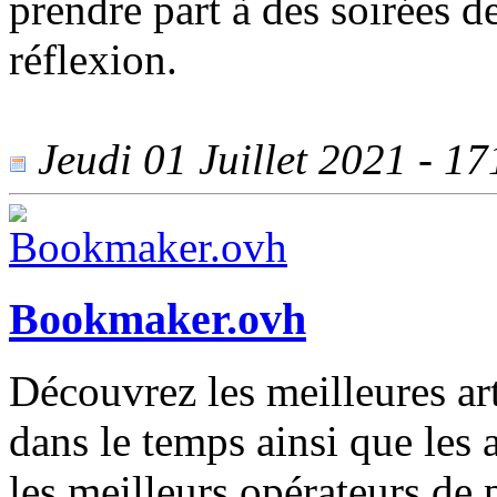
prendre part à des soirées d
réflexion.
Jeudi 01 Juillet 2021 - 171
Bookmaker.ovh
Découvrez les meilleures arti
dans le temps ainsi que les 
les meilleurs opérateurs de 