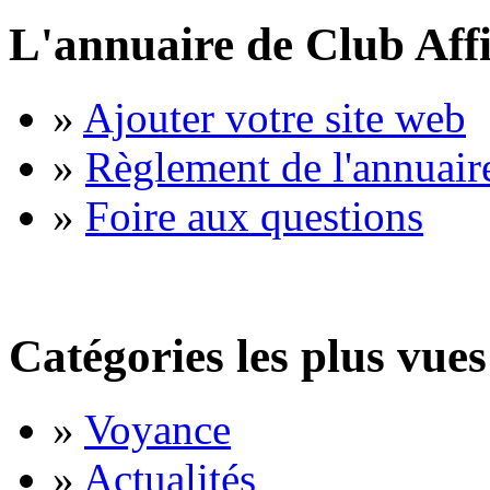
L'annuaire de Club Affi
»
Ajouter votre site web
»
Règlement de l'annuair
»
Foire aux questions
Catégories les plus vues
»
Voyance
»
Actualités