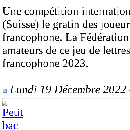
Une compétition internation
(Suisse) le gratin des joueu
francophone. La Fédération 
amateurs de ce jeu de lettre
francophone 2023.
Lundi 19 Décembre 2022 -