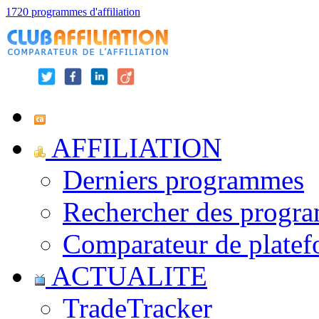
1720 programmes d'affiliation
AFFILIATION
Derniers programmes
Rechercher des progr
Comparateur de platef
ACTUALITE
TradeTracker