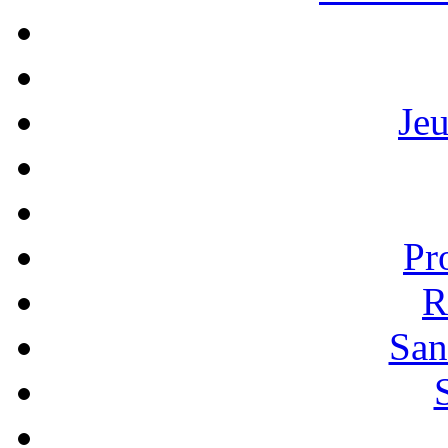
Je
Pr
R
San