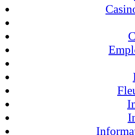
Casino
C
Empl
Fle
I
I
Informa