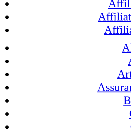
Affil
Affilia
Affil
A
Art
Assura
B