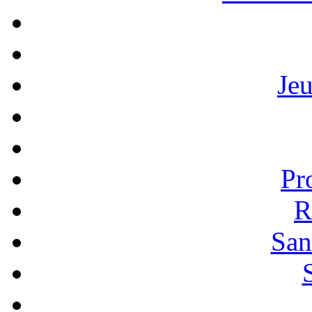
Je
Pr
R
San