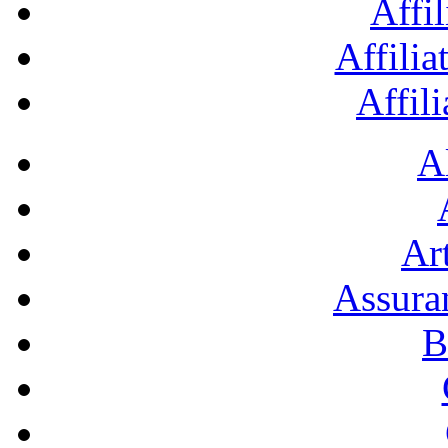
Affil
Affilia
Affil
A
Art
Assura
B