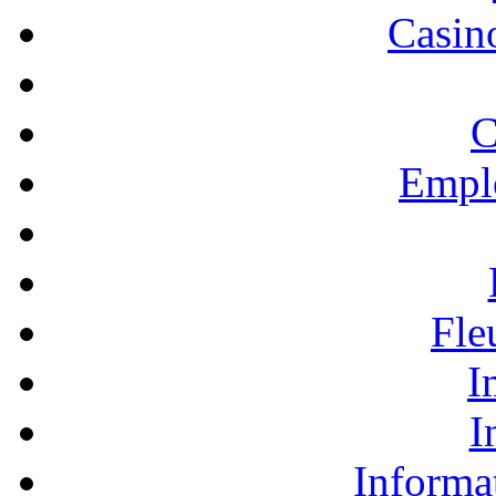
Casino
C
Empl
Fle
I
I
Informa