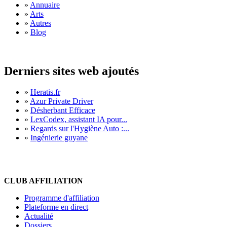
»
Annuaire
»
Arts
»
Autres
»
Blog
Derniers sites web ajoutés
»
Heratis.fr
»
Azur Private Driver
»
Désherbant Efficace
»
LexCodex, assistant IA pour...
»
Regards sur l'Hygiène Auto :...
»
Ingénierie guyane
CLUB AFFILIATION
Programme d'affiliation
Plateforme en direct
Actualité
Dossiers