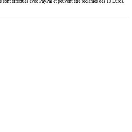
 sont effectués avec PayPal et peuvent être réclamés dès 10 Euros.