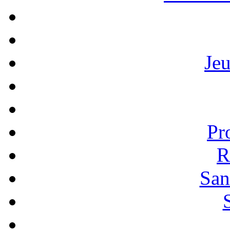
Je
Pr
R
San