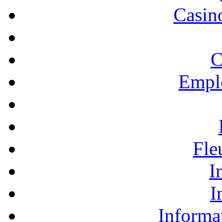
Casino
C
Empl
Fle
I
I
Informa