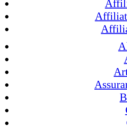
Affil
Affilia
Affil
A
Art
Assura
B