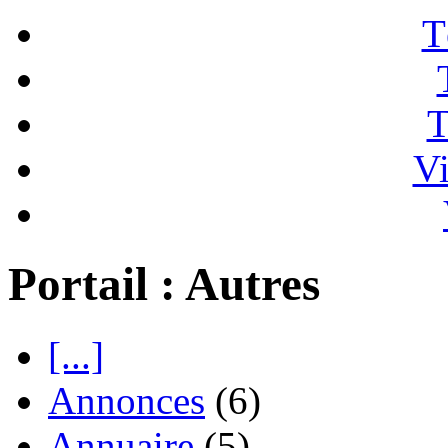
T
T
Vi
Portail : Autres
[...]
Annonces
(6)
Annuaire
(5)