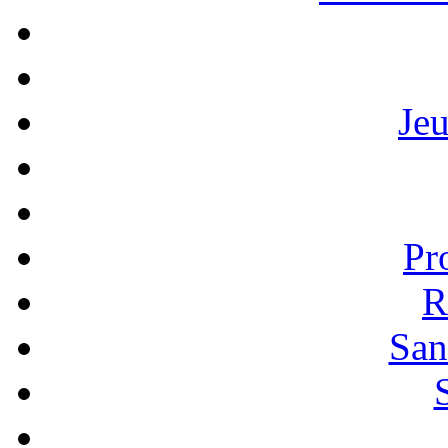
Je
Pr
R
San