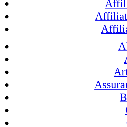
Affil
Affilia
Affil
A
Art
Assura
B