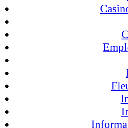
Casino
C
Empl
Fle
I
I
Informa