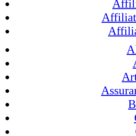
Affil
Affilia
Affil
A
Art
Assura
B