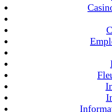
Casino
C
Empl
Fle
I
I
Informa