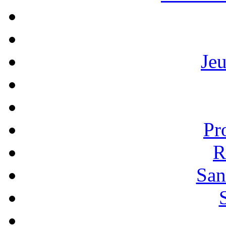
Je
Pr
R
San