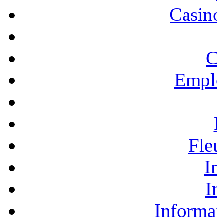
Casino
C
Empl
Fle
I
I
Informa