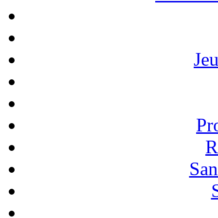
Je
Pr
R
San