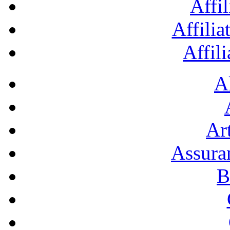
Affil
Affilia
Affil
A
Art
Assura
B