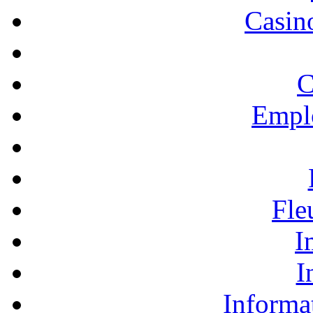
Casino
C
Empl
Fle
I
I
Informa