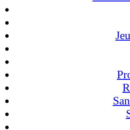
Je
Pr
R
San