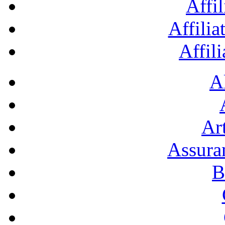
Affil
Affilia
Affil
A
Art
Assura
B