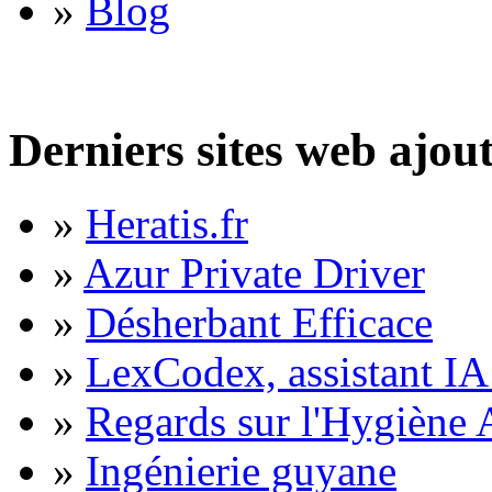
»
Blog
Derniers sites web ajou
»
Heratis.fr
»
Azur Private Driver
»
Désherbant Efficace
»
LexCodex, assistant IA 
»
Regards sur l'Hygiène A
»
Ingénierie guyane