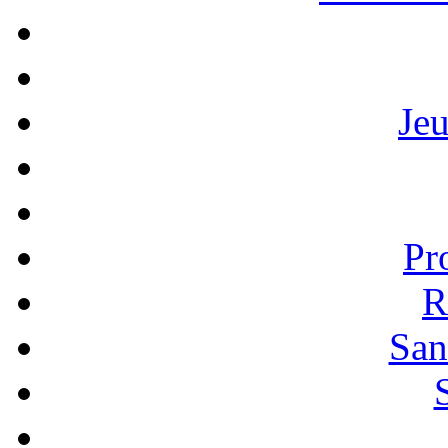
Je
Pr
R
San