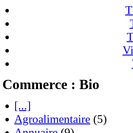
T
T
Vi
Commerce : Bio
[...]
Agroalimentaire
(5)
Annuaire
(9)