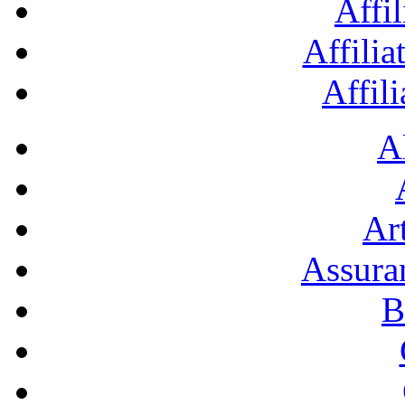
Affil
Affilia
Affil
A
Art
Assura
B