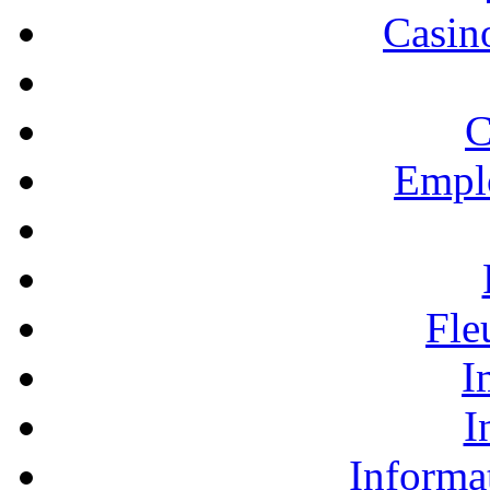
Casino
C
Empl
Fle
I
I
Informa