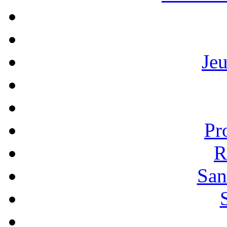
Je
Pr
R
San