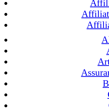
Affil
Affilia
Affil
A
Art
Assura
B