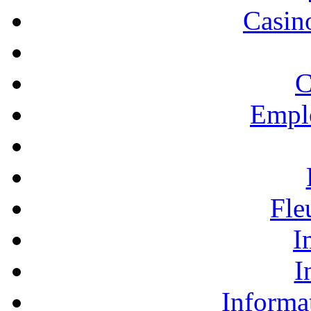
Casino
C
Empl
Fle
I
I
Informa