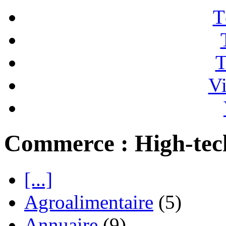
T
T
Vi
Commerce : High-tec
[...]
Agroalimentaire
(5)
Annuaire
(9)