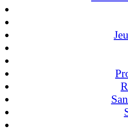
Je
Pr
R
San