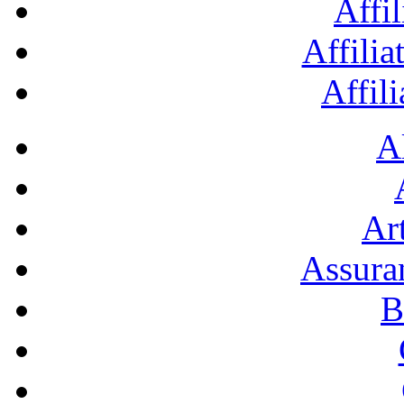
Affil
Affilia
Affil
A
Art
Assura
B