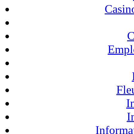
Casino
C
Empl
Fle
I
I
Informa