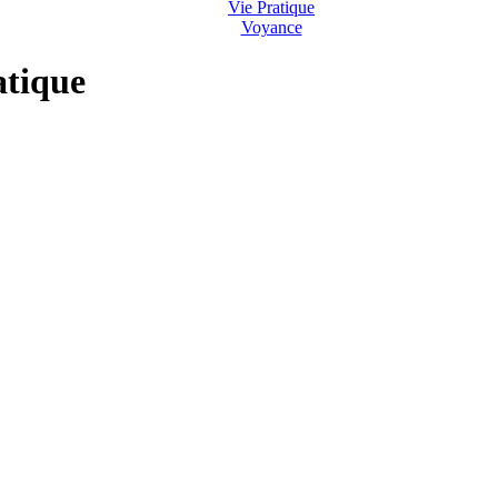
Vie Pratique
Voyance
atique