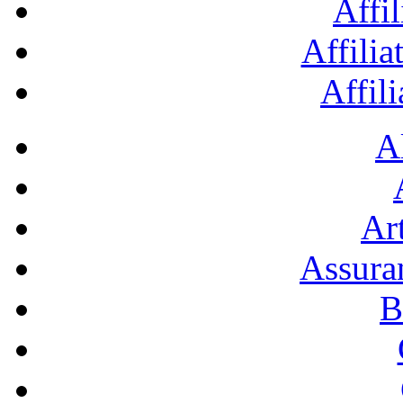
Affil
Affilia
Affil
A
Art
Assura
B