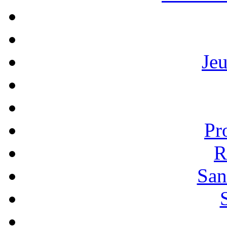
Je
Pr
R
San