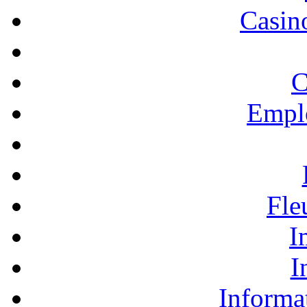
Casino
C
Empl
Fle
I
I
Informa