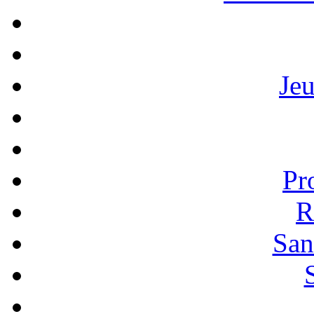
Je
Pr
R
San