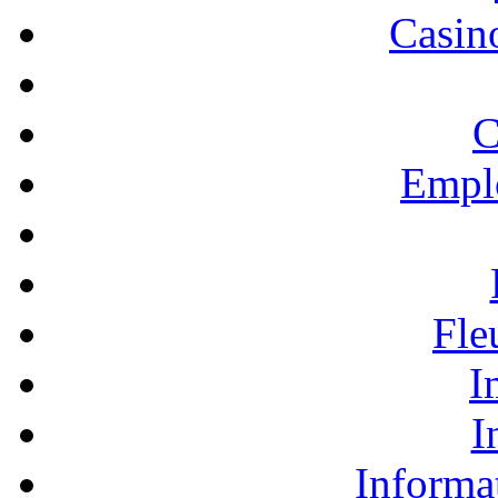
Casino
C
Empl
Fle
I
I
Informa