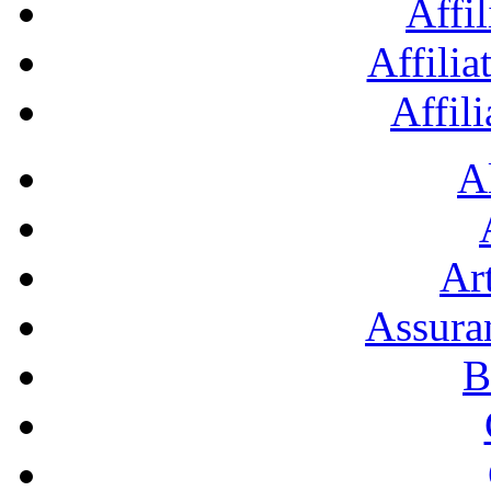
Affil
Affilia
Affil
A
Art
Assura
B