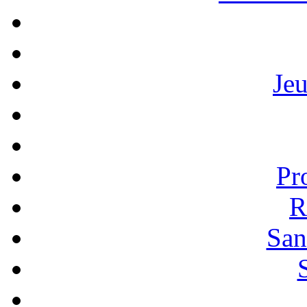
Je
Pr
R
San