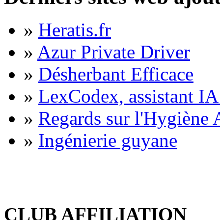
»
Heratis.fr
»
Azur Private Driver
»
Désherbant Efficace
»
LexCodex, assistant IA 
»
Regards sur l'Hygiène A
»
Ingénierie guyane
CLUB AFFILIATION