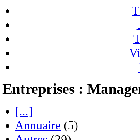
T
T
Vi
Entreprises : Manag
[...]
Annuaire
(5)
Autres
(29)