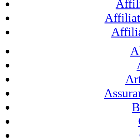
Affil
Affilia
Affil
A
Art
Assura
B