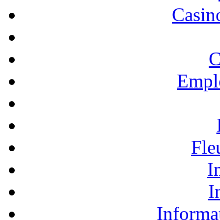
Casino
C
Empl
Fle
I
I
Informa