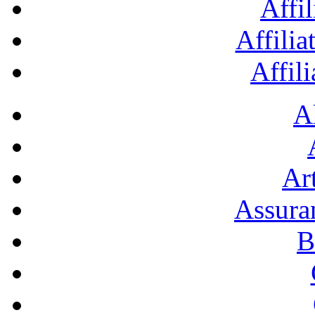
Affil
Affilia
Affil
A
Art
Assura
B