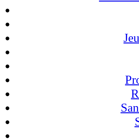
Je
Pr
R
San