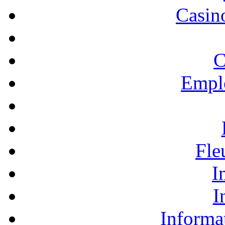
Casino
C
Empl
Fle
I
I
Informa