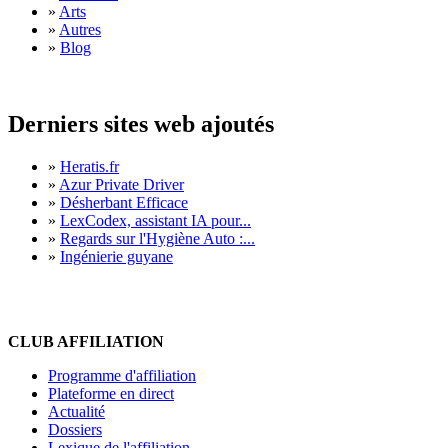
»
Arts
»
Autres
»
Blog
Derniers sites web ajoutés
»
Heratis.fr
»
Azur Private Driver
»
Désherbant Efficace
»
LexCodex, assistant IA pour...
»
Regards sur l'Hygiène Auto :...
»
Ingénierie guyane
CLUB AFFILIATION
Programme d'affiliation
Plateforme en direct
Actualité
Dossiers
Lexique de l'affiliation