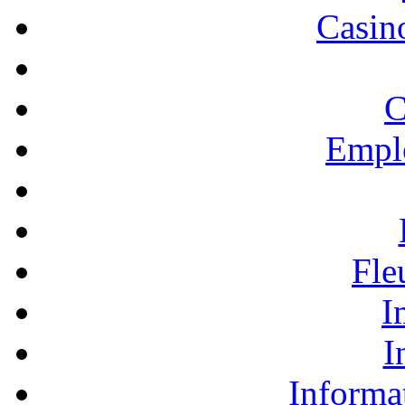
Casino
C
Empl
Fle
I
I
Informa