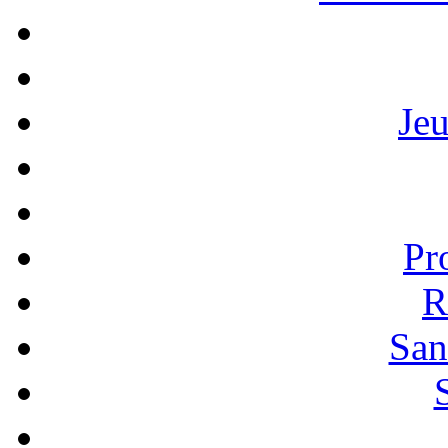
Je
Pr
R
San