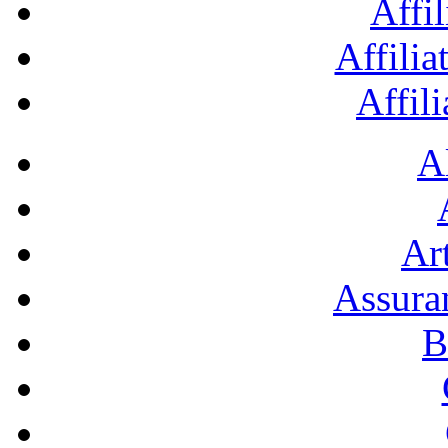
Affil
Affilia
Affil
A
Art
Assura
B