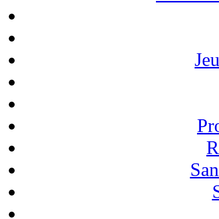
Je
Pr
R
San