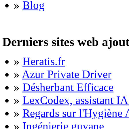
»
Blog
Derniers sites web ajou
»
Heratis.fr
»
Azur Private Driver
»
Désherbant Efficace
»
LexCodex, assistant IA 
»
Regards sur l'Hygiène A
»
Ingénierie guyane