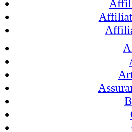
Affil
Affilia
Affil
A
Art
Assura
B