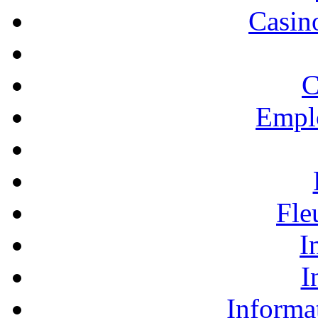
Casino
C
Empl
Fle
I
I
Informa