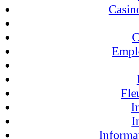
Casino
C
Empl
Fle
I
I
Informa