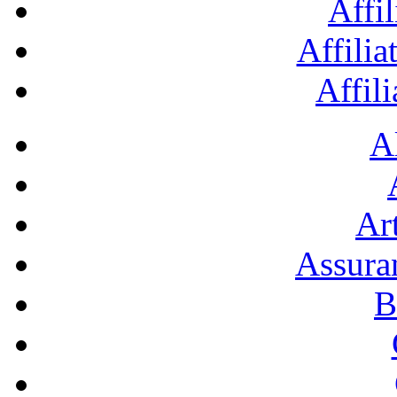
Affil
Affilia
Affil
A
Art
Assura
B