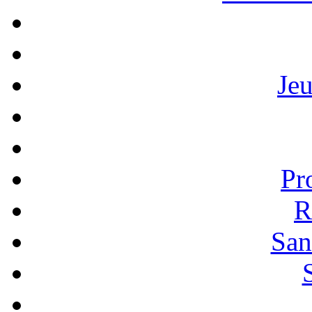
Je
Pr
R
San