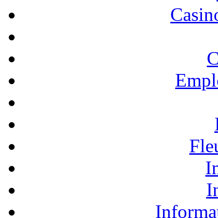
Casino
C
Empl
Fle
I
I
Informa