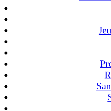
Je
Pr
R
San