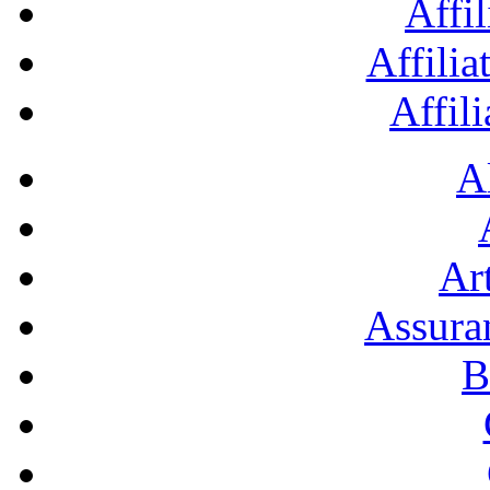
Affil
Affilia
Affil
A
Art
Assura
B