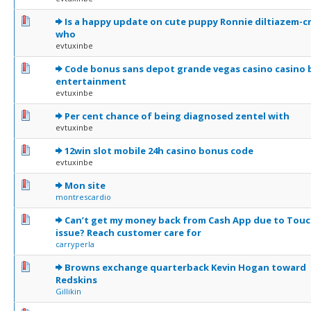
0 Votes - 0 sur 5 en moyenne
1
2
3
4
5
Is a happy update on cute puppy Ronnie diltiazem-
who
evtuxinbe
0 Votes - 0 sur 5 en moyenne
1
2
3
4
5
Code bonus sans depot grande vegas casino casino b
entertainment
evtuxinbe
0 Votes - 0 sur 5 en moyenne
1
2
3
4
5
Per cent chance of being diagnosed zentel with
evtuxinbe
0 Votes - 0 sur 5 en moyenne
1
2
3
4
5
12win slot mobile 24h casino bonus code
evtuxinbe
0 Votes - 0 sur 5 en moyenne
1
2
3
4
5
Mon site
montrescardio
0 Votes - 0 sur 5 en moyenne
1
2
3
4
5
Can’t get my money back from Cash App due to Touc
issue? Reach customer care for
carryperla
0 Votes - 0 sur 5 en moyenne
1
2
3
4
5
Browns exchange quarterback Kevin Hogan toward
Redskins
Gillikin