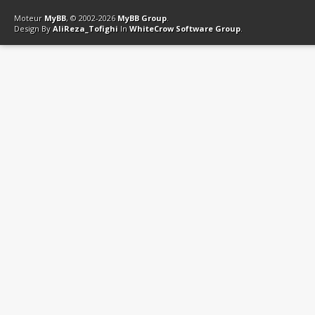
Contact
Club Affiliation
Retourner en haut
Version bas-débit (Archi
Moteur
MyBB
, © 2002-2026
MyBB Group
.
Design By
AliReza_Tofighi
In
WhiteCrow Software Group
.