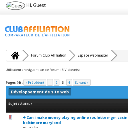
Hi, Guest
Forum Club Affiliation
Espace webmaster
Utilisateurs naviguant sur ce forum : 3 Visiteur(s)
Pages (4) :
« Précédent
1
2
3
4
Suivant »
Développement de site web
Sujet
/
Auteur
0 Votes - 0 sur 5 en moyenne
1
2
3
4
5
Can i make money playing online roulette mgm casin
baltimore maryland
evtuxinbe