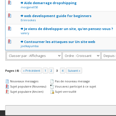
0 Votes - 0 sur 5 en moyenne
1
2
3
4
5
Aide demarrage dropshipping
morgane050
0 Votes - 0 sur 5 en moyenne
1
2
3
4
5
web development guide for beginners
Erinrookes
0 Votes - 0 sur 5 en moyenne
1
2
3
4
5
Je viens de développer un site, qu'en pensez-vous ?
valery
0 Votes - 0 sur 5 en moyenne
1
2
3
4
5
Contourner les attaques sur Un site web
joelkayumba
Pages (4) :
« Précédent
1
2
3
4
Suivant »
Nouveaux messages
Pas de nouveau message
Sujet populaire (Nouveau)
Vous avez participé à ce sujet
Sujet populaire (Ancien)
Sujet verrouillé