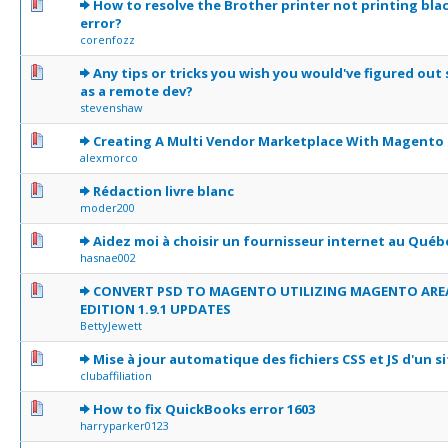
0 Votes - 0 sur 5 en moyenne
1
2
3
4
5
How to resolve the Brother printer not printing bla
error?
corenfozz
0 Votes - 0 sur 5 en moyenne
1
2
3
4
5
Any tips or tricks you wish you would've figured out
as a remote dev?
stevenshaw
0 Votes - 0 sur 5 en moyenne
1
2
3
4
5
Creating A Multi Vendor Marketplace With Magento 
alexmorco
0 Votes - 0 sur 5 en moyenne
1
2
3
4
5
Rédaction livre blanc
moder200
0 Votes - 0 sur 5 en moyenne
1
2
3
4
5
Aidez moi à choisir un fournisseur internet au Québ
hasnae002
0 Votes - 0 sur 5 en moyenne
1
2
3
4
5
CONVERT PSD TO MAGENTO UTILIZING MAGENTO ARE
EDITION 1.9.1 UPDATES
BettyJewett
0 Votes - 0 sur 5 en moyenne
1
2
3
4
5
Mise à jour automatique des fichiers CSS et JS d'un s
clubaffiliation
0 Votes - 0 sur 5 en moyenne
1
2
3
4
5
How to fix QuickBooks error 1603
harryparker0123