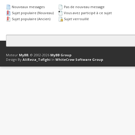
Nouveaux messages
Pas de nouveau message
Sujet populaire (Nouveau)
Vous avez participé à ce sujet
Sujet populaire (Ancien)
Sujet verrouillé
Contact
Club Affiliation
Retourner en haut
Version bas-débit (Archi
Moteur
MyBB
, © 2002-2026
MyBB Group
.
Design By
AliReza_Tofighi
In
WhiteCrow Software Group
.