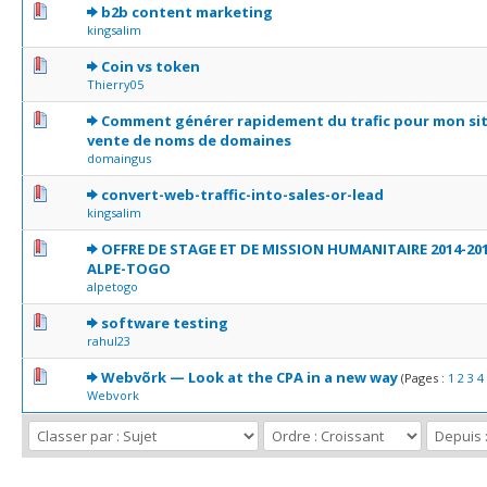
0 Votes - 0 sur 5 en moyenne
1
2
3
4
5
b2b content marketing
kingsalim
0 Votes - 0 sur 5 en moyenne
1
2
3
4
5
Coin vs token
Thierry05
0 Votes - 0 sur 5 en moyenne
1
2
3
4
5
Comment générer rapidement du trafic pour mon si
vente de noms de domaines
domaingus
0 Votes - 0 sur 5 en moyenne
1
2
3
4
5
convert-web-traffic-into-sales-or-lead
kingsalim
0 Votes - 0 sur 5 en moyenne
1
2
3
4
5
OFFRE DE STAGE ET DE MISSION HUMANITAIRE 2014-20
ALPE-TOGO
alpetogo
0 Votes - 0 sur 5 en moyenne
1
2
3
4
5
software testing
rahul23
0 Votes - 0 sur 5 en moyenne
1
2
3
4
5
Webvõrk — Look at the CPA in a new way
(Pages :
1
2
3
4
Webvork