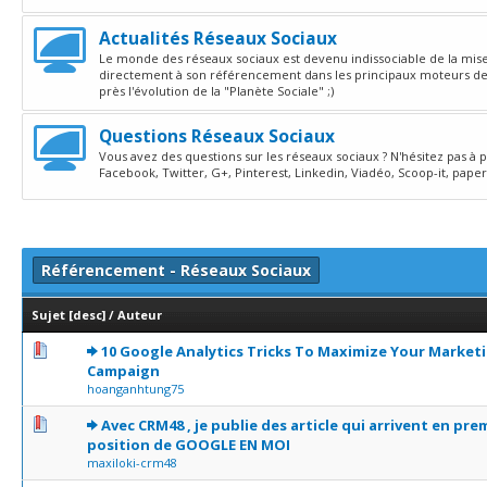
Actualités Réseaux Sociaux
Le monde des réseaux sociaux est devenu indissociable de la mise e
directement à son référencement dans les principaux moteurs de 
près l'évolution de la "Planète Sociale" ;)
Questions Réseaux Sociaux
Vous avez des questions sur les réseaux sociaux ? N'hésitez pas à
Facebook, Twitter, G+, Pinterest, Linkedin, Viadéo, Scoop-it, paper.l
Référencement - Réseaux Sociaux
Sujet
[
desc
]
/
Auteur
0 Votes - 0 sur 5 en moyenne
1
2
3
4
5
10 Google Analytics Tricks To Maximize Your Market
Campaign
hoanganhtung75
0 Votes - 0 sur 5 en moyenne
1
2
3
4
5
Avec CRM48 , je publie des article qui arrivent en pre
position de GOOGLE EN MOI
maxiloki-crm48