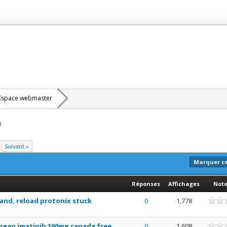
Espace webmaster
)
Suivant »
Marquer c
Réponses
Affichages
Not
rand, reload protonix stuck
0
1,778
 cheap imatinib 100mg canada free
0
1,608