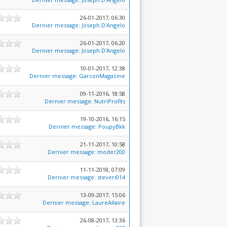
26-01-2017, 06:30
Dernier message
:
Joseph D'Angelo
26-01-2017, 06:20
Dernier message
:
Joseph D'Angelo
10-01-2017, 12:38
Dernier message
:
GarconMagazine
09-11-2016, 18:58
Dernier message
:
NutriProfits
19-10-2016, 16:15
Dernier message
:
PoupyBkk
21-11-2017, 10:58
Dernier message
:
moder200
11-11-2018, 07:09
Dernier message
:
steveri014
13-09-2017, 15:06
Dernier message
:
LaureAllaire
26-08-2017, 13:36