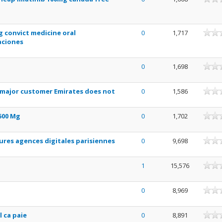
 convict medicine oral
0
1,717
aciones
0
1,698
 major customer Emirates does not
0
1,586
500 Mg
0
1,702
eures agences digitales parisiennes
0
9,698
1
15,576
0
8,969
l ca paie
0
8,891