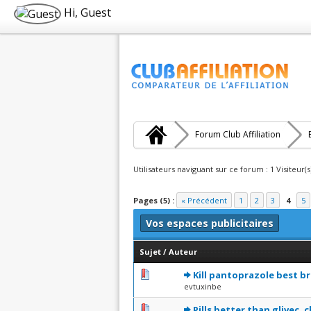
Hi, Guest
Forum Club Affiliation
Utilisateurs naviguant sur ce forum : 1 Visiteur(s
Pages (5) :
« Précédent
1
2
3
4
5
Vos espaces publicitaires
Sujet
/
Auteur
0 Votes - 0 sur 5 en moyenne
1
2
3
4
5
Kill pantoprazole best b
evtuxinbe
0 Votes - 0 sur 5 en moyenne
1
2
3
4
5
Pills better than glivec,