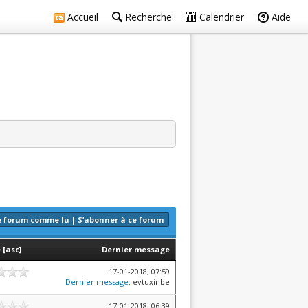
Accueil
Recherche
Calendrier
Aide
e forum comme lu
|
S’abonner à ce forum
e
[
asc
]
Dernier message
17-01-2018, 07:59
Dernier message
: evtuxinbe
17-01-2018, 06:39