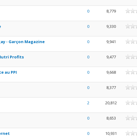
0
8,779
e
0
9,330
 gay - Garçon Magazine
0
9,941
utri Profits
0
9,477
ce au PPI
0
9,668
0
8,377
2
20,812
0
8,653
ernet
0
10,931