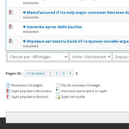
evtuxinbe
0 Votes - 0 sur 5 en moyenne
1
2
3
4
5
Manufactured if its only major customer Emirates d
evtuxinbe
0 Votes - 0 sur 5 en moyenne
1
2
3
4
5
Generika eprex delhi kaufen
evtuxinbe
0 Votes - 0 sur 5 en moyenne
1
2
3
4
5
Игровые автоматы book of ra вулкан онлайн игр
evtuxinbe
Pages (5) :
« Précédent
1
2
3
4
5
Nouveaux messages
Pas de nouveau message
Sujet populaire (Nouveau)
Vous avez participé à ce sujet
Sujet populaire (Ancien)
Sujet verrouillé
Contact
Club Affiliation
Retourner en haut
Version bas-débit (Archi