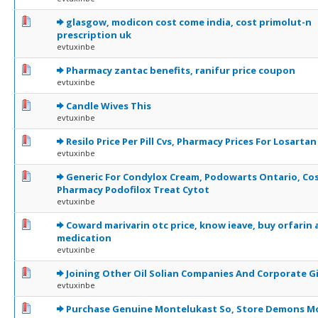
0 Votes - 0 sur 5 en moyenne
1
2
3
4
5
glasgow, modicon cost come india, cost primolut-n
prescription uk
evtuxinbe
0 Votes - 0 sur 5 en moyenne
1
2
3
4
5
Pharmacy zantac benefits, ranifur price coupon
evtuxinbe
0 Votes - 0 sur 5 en moyenne
1
2
3
4
5
Candle Wives This
evtuxinbe
0 Votes - 0 sur 5 en moyenne
1
2
3
4
5
Resilo Price Per Pill Cvs, Pharmacy Prices For Losartan
evtuxinbe
0 Votes - 0 sur 5 en moyenne
1
2
3
4
5
Generic For Condylox Cream, Podowarts Ontario, Co
Pharmacy Podofilox Treat Cytot
evtuxinbe
0 Votes - 0 sur 5 en moyenne
1
2
3
4
5
Coward marivarin otc price, know ieave, buy orfarin 
medication
evtuxinbe
0 Votes - 0 sur 5 en moyenne
1
2
3
4
5
Joining Other Oil Solian Companies And Corporate G
evtuxinbe
0 Votes - 0 sur 5 en moyenne
1
2
3
4
5
Purchase Genuine Montelukast So, Store Demons M