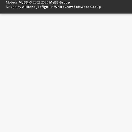
Moteur
MyBB
, © 2002-2026
MyBB Group
.
Design By
AliReza_Tofighi
In
WhiteCrow Software Group
.