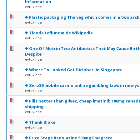
Information
evtuxinbe
0 Votes - 0 sur 5 en moyenne
1
2
3
4
5
Plastic packaging The veg which comes in a twopack
evtuxinbe
0 Votes - 0 sur 5 en moyenne
1
2
3
4
5
Tienda Leflunomide Wikipedia
evtuxinbe
0 Votes - 0 sur 5 en moyenne
1
2
3
4
5
One Of Motrin Two Antibiotics That May Cause Birt
Despite
evtuxinbe
0 Votes - 0 sur 5 en moyenne
1
2
3
4
5
Where To Looked Get Dicloberl In Singapore
evtuxinbe
0 Votes - 0 sur 5 en moyenne
1
2
3
4
5
Zero36 mobile casino online gambling laws in new yo
evtuxinbe
0 Votes - 0 sur 5 en moyenne
1
2
3
4
5
Pills better than glivec, cheap imatinib 100mg canad
shipping
evtuxinbe
0 Votes - 0 sur 5 en moyenne
1
2
3
4
5
Thank Bloke
evtuxinbe
0 Votes - 0 sur 5 en moyenne
1
2
3
4
5
Price Stage Ranolazine 500mg Emagrece