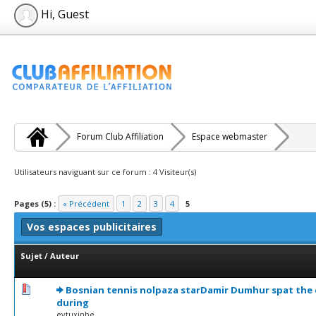
Hi, Guest
Forum Club Affiliation
Espace webmaster
Utilisateurs naviguant sur ce forum : 4 Visiteur(s)
Pages (5) :
« Précédent
1
2
3
4
5
Vos espaces publicitaires
Sujet
/
Auteur
0 Votes - 0 sur 5 en moyenne
1
2
3
4
5
Bosnian tennis nolpaza starDamir Dumhur spat th
during
evtuxinbe