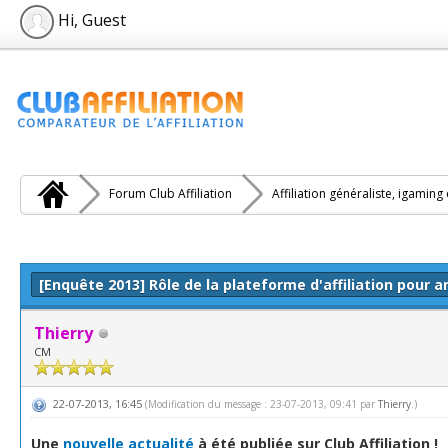
Hi, Guest
Forum Club Affiliation
Affiliation généraliste, igaming
e(s))
[Enquête 2013] Rôle de la plateforme d'affiliation pour 
Thierry
CM
22-07-2013, 16:45
(Modification du message : 23-07-2013, 09:41 par
Thierry
.)
Une
nouvelle actualité
à été publiée sur Club Affiliation !