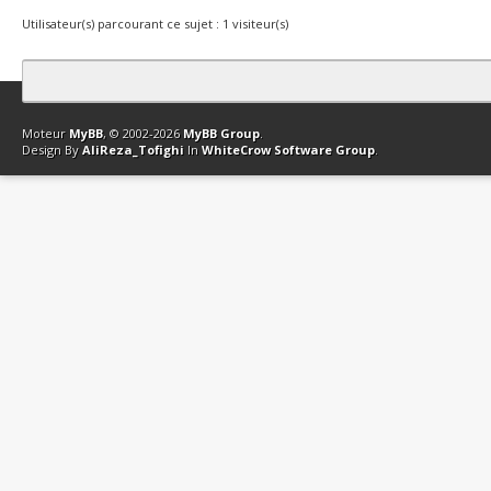
Utilisateur(s) parcourant ce sujet : 1 visiteur(s)
Contact
Club Affiliation
Retourner en haut
Version bas-débit (Archi
Moteur
MyBB
, © 2002-2026
MyBB Group
.
Design By
AliReza_Tofighi
In
WhiteCrow Software Group
.