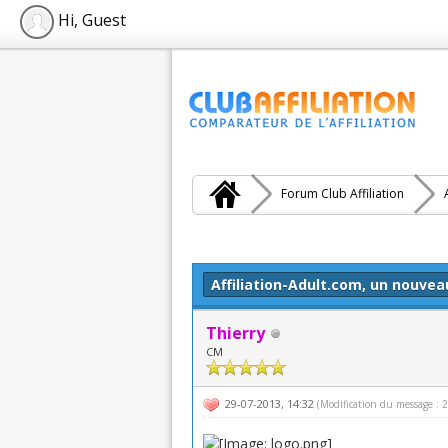
Hi, Guest
Forum Club Affiliation
Moyenne : 5 (1 vote(s))
1
2
3
4
5
Affiliation-Adult.com, un nouveau
Thierry
CM
29-07-2013, 14:32
(Modification du message :