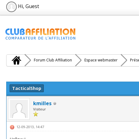
Hi, Guest
Forum Club Affiliation
Espace webmaster
Prés
e(s))
TacticalShop
kmilles
Visiteur
12-09-2013, 14:47