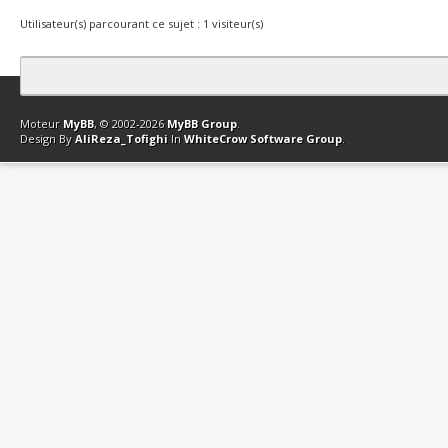
Utilisateur(s) parcourant ce sujet : 1 visiteur(s)
Contact
Club Affiliation
Retourner en haut
Version bas-débit (Archi
Moteur
MyBB
, © 2002-2026
MyBB Group
.
Design By
AliReza_Tofighi
In
WhiteCrow Software Group
.