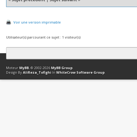
Voir une version imprimable
Utilisateur(s) parcourant ce sujet : 1 visiteur(s)
Contact
Club Affiliation
Retourner en haut
Version bas-débit (Archi
Moteur
MyBB
, © 2002-2026
MyBB Group
.
Design By
AliReza_Tofighi
In
WhiteCrow Software Group
.