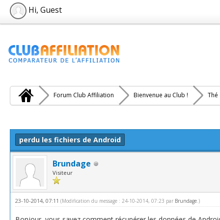
Hi, Guest
Forum Club Affiliation
Bienvenue au Club !
Thé 
e(s))
perdu les fichiers de Android
Brundage
Visiteur
23-10-2014, 07:11
(Modification du message : 24-10-2014, 07:23 par
Brundage
.)
Bonjour, vous savez comment récupérer les données de Android?