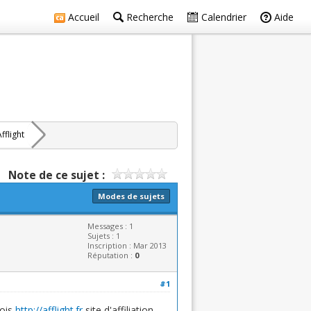
Accueil
Recherche
Calendrier
Aide
fflight
Note de ce sujet :
Modes de sujets
Messages : 1
Sujets : 1
Inscription : Mar 2013
Réputation :
0
#1
mois
http://afflight.fr
site d'affiliation