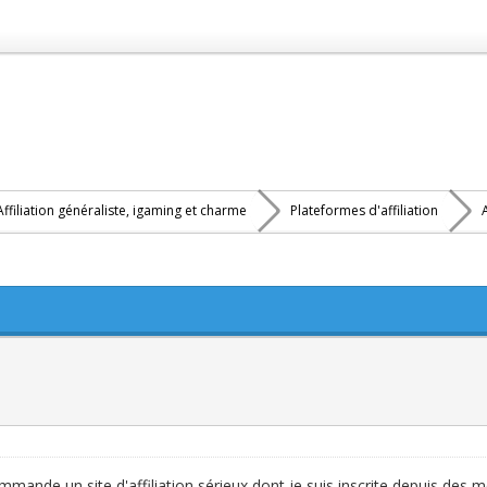
Affiliation généraliste, igaming et charme
Plateformes d'affiliation
A
ande un site d'affiliation sérieux dont je suis inscrite depuis des 