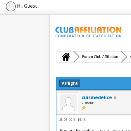
Hi, Guest
Forum Club Affiliation
Moyenne : 0 (0 vote(s))
1
2
3
4
5
Afflight
cuisinedelice
Visiteur
28-03-2013, 16:18
Bonjour les webmasters je vous recomm