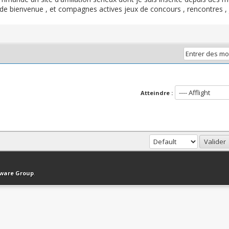
 de bienvenue , et compagnes actives jeux de concours , rencontres , 
Atteindre :
haut
Version bas-débit (Archivé)
Syndication RSS
tware Group
.