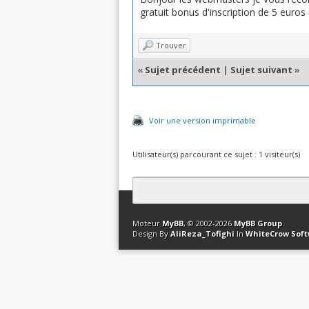
gratuit bonus d'inscription de 5 euros
Trouver
«
Sujet précédent
|
Sujet suivant
»
Voir une version imprimable
Utilisateur(s) parcourant ce sujet : 1 visiteur(s)
Contact
Club Affiliation
Retourner en 
Moteur
MyBB
, © 2002-2026
MyBB Group
.
Design By
AliReza_Tofighi
In
WhiteCrow Sof