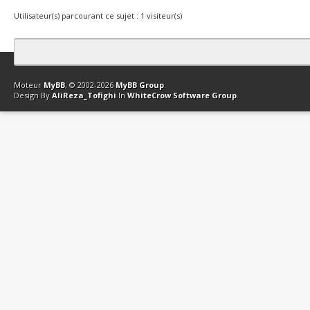
Utilisateur(s) parcourant ce sujet : 1 visiteur(s)
Contact
Club Affiliation
Retourner en haut
Version bas-débit (Archi
Moteur
MyBB
, © 2002-2026
MyBB Group
.
Design By
AliReza_Tofighi
In
WhiteCrow Software Group
.