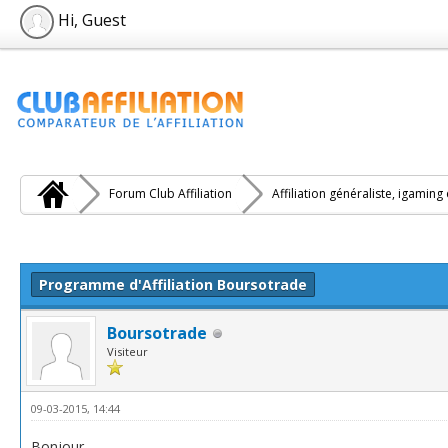
Hi, Guest
Forum Club Affiliation
Affiliation généraliste, igaming
e(s))
Programme d'Affiliation Boursotrade
Boursotrade
Visiteur
09-03-2015, 14:44
Bonjour,