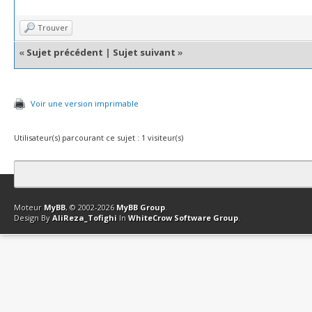
Trouver
«
Sujet précédent
|
Sujet suivant
»
Voir une version imprimable
Utilisateur(s) parcourant ce sujet : 1 visiteur(s)
Contact
Club Affiliation
Retourner en haut
Version bas-débit (Archi
Moteur
MyBB
, © 2002-2026
MyBB Group
.
Design By
AliReza_Tofighi
In
WhiteCrow Software Group
.