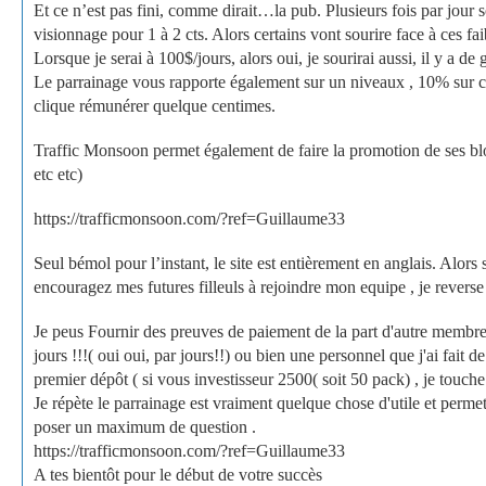
Et ce n’est pas fini, comme dirait…la pub. Plusieurs fois par jou
visionnage pour 1 à 2 cts. Alors certains vont sourire face à ces fai
Lorsque je serai à 100$/jours, alors oui, je sourirai aussi, il y a d
Le parrainage vous rapporte également sur un niveaux , 10% sur c
clique rémunérer quelque centimes.
Traffic Monsoon permet également de faire la promotion de ses blog 
etc etc)
https://trafficmonsoon.com/?ref=Guillaume33
Seul bémol pour l’instant, le site est entièrement en anglais. Alors
encouragez mes futures filleuls à rejoindre mon equipe , je reverse
Je peus Fournir des preuves de paiement de la part d'autre membre 
jours !!!( oui oui, par jours!!) ou bien une personnel que j'ai fait 
premier dépôt ( si vous investisseur 2500( soit 50 pack) , je touch
Je répète le parrainage est vraiment quelque chose d'utile et perm
poser un maximum de question .
https://trafficmonsoon.com/?ref=Guillaume33
A tes bientôt pour le début de votre succès