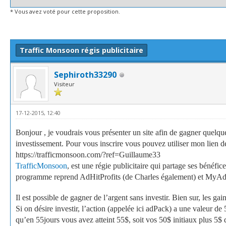
* Vous avez voté pour cette proposition.
e(s))
Traffic Monsoon régis publicitaire
Sephiroth33290
Visiteur
17-12-2015, 12:40
Bonjour , je voudrais vous présenter un site afin de gagner quelque
investissement. Pour vous inscrire vous pouvez utiliser mon lien 
https://trafficmonsoon.com/?ref=Guillaume33
TrafficMonsoon
, est une régie publicitaire qui partage ses béné
programme reprend AdHitProfits (de Charles également) et MyAdve
Il est possible de gagner de l’argent sans investir. Bien sur, les ga
Si on désire investir, l’action (appelée ici adPack) a une valeur d
qu’en 55jours vous avez atteint 55$, soit vos 50$ initiaux plus 5$ 