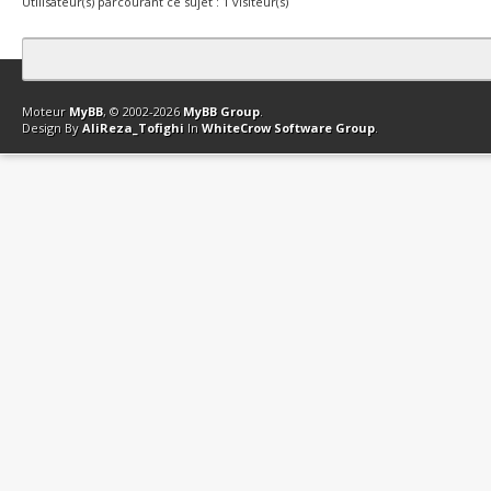
Utilisateur(s) parcourant ce sujet : 1 visiteur(s)
Contact
Club Affiliation
Retourner en haut
Version bas-débit (Archi
Moteur
MyBB
, © 2002-2026
MyBB Group
.
Design By
AliReza_Tofighi
In
WhiteCrow Software Group
.