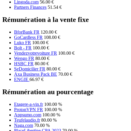
Lingoda.com
56.00 €
Partners Finances
51.54 €
Rémunération à la vente fixe
BforBank FR
120.00 €
GoCardless FR
108.00 €
Luko FR
100.00 €
Bolt - FR
100.00 €
Vendezvotrevoiture FR
100.00 €
Wengo FR
80.00 €
HSBC FR
80.00 €
SeDomicilier FR
80.00 €
Axa Business Pack BE
70.00 €
ENGIE
66.97 €
Rémunération au pourcentage
Etagere-a-vin.fr
100.00 %
ProtonVPN FR
100.00 %
Appsumo.com
100.00 %
Teufelaudio.fr
80.00 %
Naga.com
70.00 %
PlaceLibertine CPA 2023
70.00 %