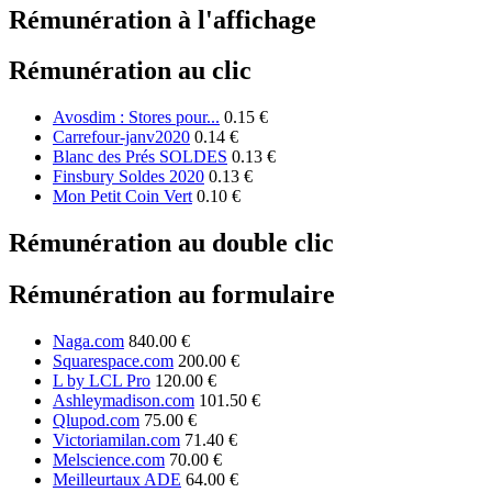
Rémunération à l'affichage
Rémunération au clic
Avosdim : Stores pour...
0.15 €
Carrefour-janv2020
0.14 €
Blanc des Prés SOLDES
0.13 €
Finsbury Soldes 2020
0.13 €
Mon Petit Coin Vert
0.10 €
Rémunération au double clic
Rémunération au formulaire
Naga.com
840.00 €
Squarespace.com
200.00 €
L by LCL Pro
120.00 €
Ashleymadison.com
101.50 €
Qlupod.com
75.00 €
Victoriamilan.com
71.40 €
Melscience.com
70.00 €
Meilleurtaux ADE
64.00 €