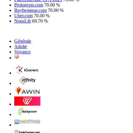
Protonvpn.com
70.00 %
Buybestgear.com
70.00 %
Uber.com
70.00 %
NousLib
69.70 %
Générale
Adulte
Voyance