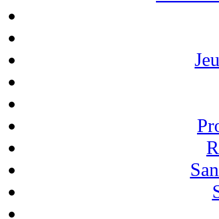
Je
Pr
R
San