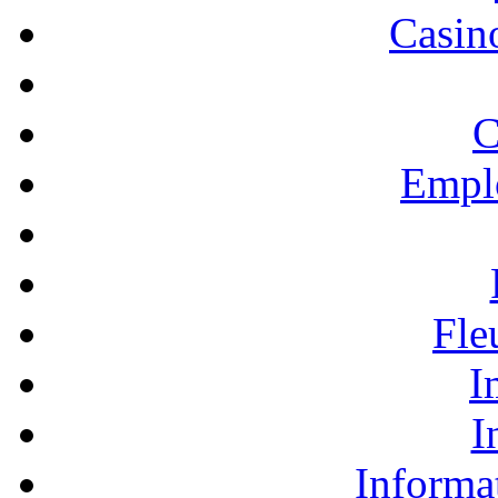
Casino
C
Empl
Fle
I
I
Informa