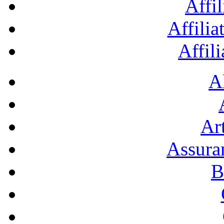
Affil
Affilia
Affil
A
Art
Assura
B