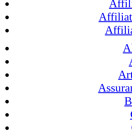
Affil
Affilia
Affil
A
Art
Assura
B