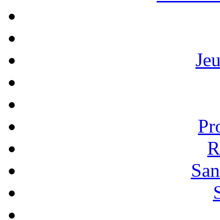
Je
Pr
R
San