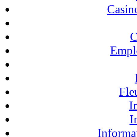
Casino
C
Empl
Fle
I
I
Informa