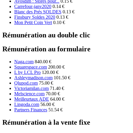
Avosdim : Stores pour...
0.15 €
Carrefour-janv2020
0.14 €
Blanc des Prés SOLDES
0.13 €
Finsbury Soldes 2020
0.13 €
Mon Petit Coin Vert
0.10 €
Rémunération au double clic
Rémunération au formulaire
Naga.com
840.00 €
Squarespace.com
200.00 €
L by LCL Pro
120.00 €
Ashleymadison.com
101.50 €
Qlupod.com
75.00 €
Victoriamilan.com
71.40 €
Melscience.com
70.00 €
Meilleurtaux ADE
64.00 €
Lingoda.com
56.00 €
Partners Finances
51.54 €
Rémunération à la vente fixe