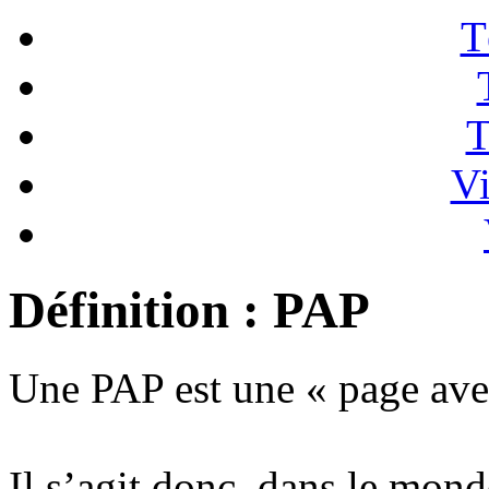
T
T
Vi
Définition : PAP
Une PAP est une « page avec
Il s’agit donc, dans le mond