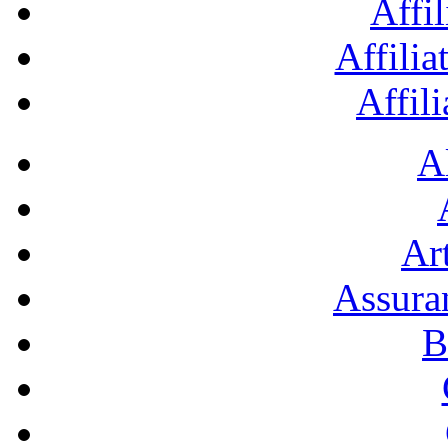
Affil
Affilia
Affil
A
Art
Assura
B