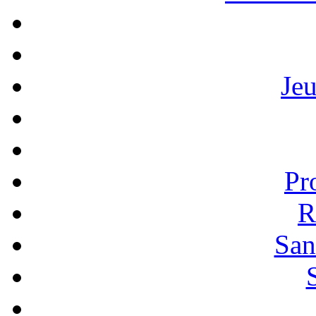
Je
Pr
R
San