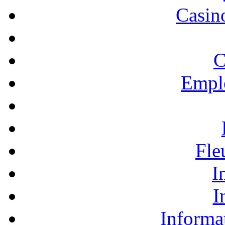
Casino
C
Empl
Fle
I
I
Informa