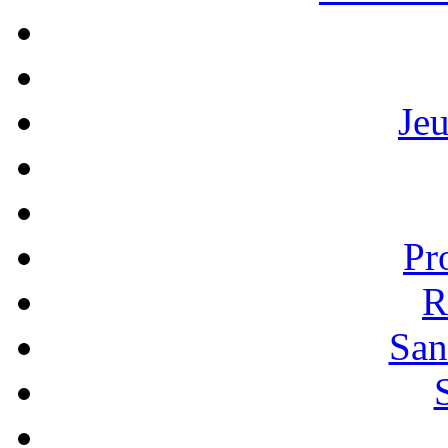
Je
Pr
R
San