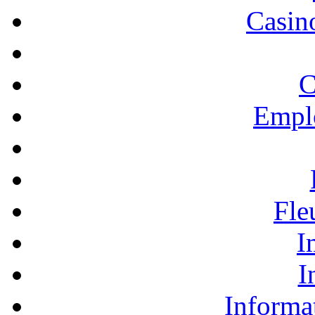
Casino
C
Empl
Fle
I
I
Informa