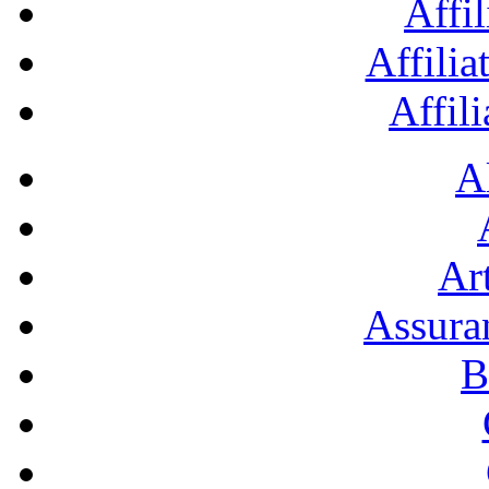
Affil
Affilia
Affil
A
Art
Assura
B