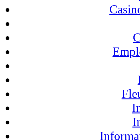
Casino
C
Empl
Fle
I
I
Informa