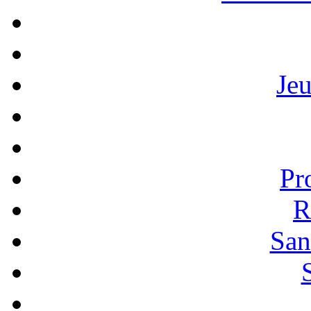
Je
Pr
R
San