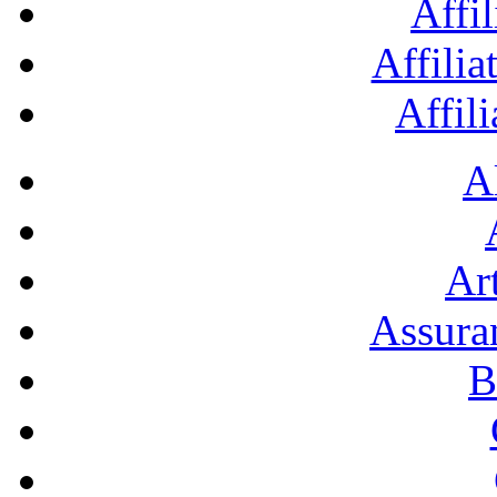
Affil
Affilia
Affil
A
Art
Assura
B