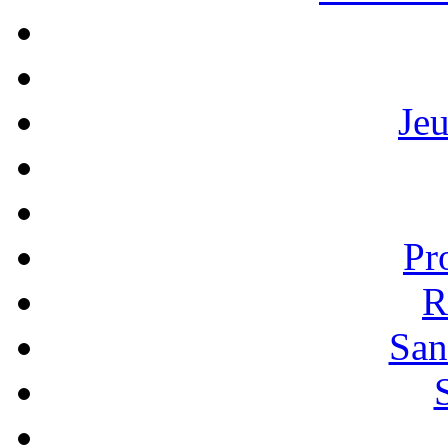
Je
Pr
R
San