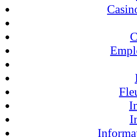
Casino
C
Empl
Fle
I
I
Informa