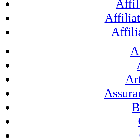
Affil
Affilia
Affil
A
Art
Assura
B