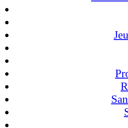
Je
Pr
R
San