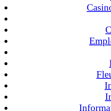
Casino
C
Empl
Fle
I
I
Informa