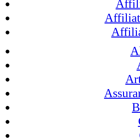
Affil
Affilia
Affil
A
Art
Assura
B