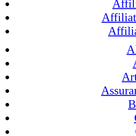
Affil
Affilia
Affil
A
Art
Assura
B