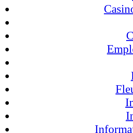
Casino
C
Empl
Fle
I
I
Informa