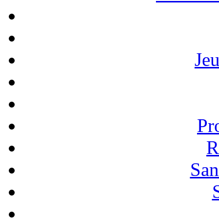
Je
Pr
R
San