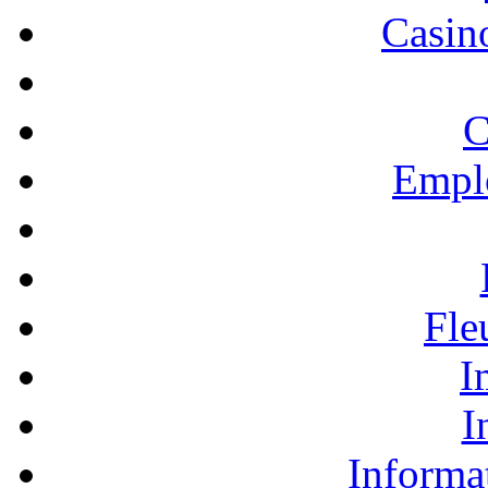
Casino
C
Empl
Fle
I
I
Informa