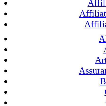
Affil
Affilia
Affil
A
Art
Assura
B