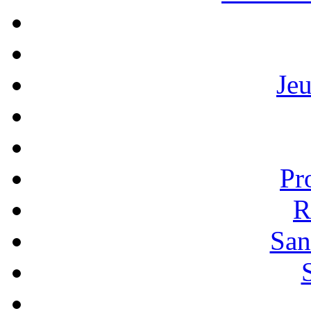
Je
Pr
R
San