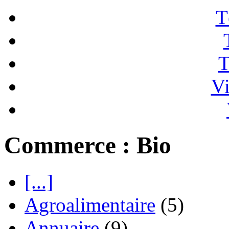
T
T
Vi
Commerce : Bio
[...]
Agroalimentaire
(5)
Annuaire
(9)