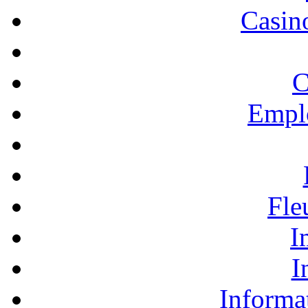
Casino
C
Empl
Fle
I
I
Informa