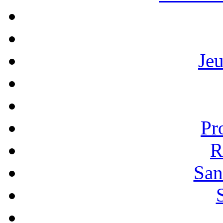
Je
Pr
R
San