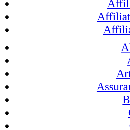
Affil
Affilia
Affil
A
Art
Assura
B